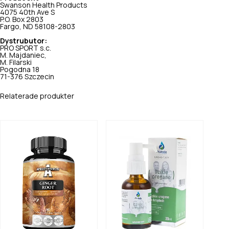
Swanson Health Products
4075 40th Ave S
P.O. Box 2803
Fargo, ND 58108-2803
Dystrubutor:
PRO SPORT s.c.
M. Majdaniec,
M. Filarski
Pogodna 18
71-376 Szczecin
Relaterade produkter