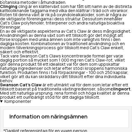
botaniska metoder i århundraden.
Clinging
cling är en klätterväxt som har fått sitt namn av de distinkta
kattkloliknande taggarna med vilka den klättrar i träd och vinrankor.
Roten till denna växt är rik på oxyindolealkaloider, som är några av
de viktigaste föreningarna i dess struktur. Dessutom innehåller
Cat's Claw polyfenoler, triterpener och andra naturliga bioaktiva
föreningar.
En av de viktigaste aspekterna av Cat's Claw är dess mångsidighet.
Användningen av denna växt som ett tillskott gör det möjligt att
förse kroppen med unika ämnen som inte vanligtvis finns i den
dagliga kosten. Kombinationen av traditionell användning och en
modern tillverkningsprocess gör tillskott med Cat's Claw enkelt,
säkert och effektivt.
Tack vare Swanson Cat's Claws koncentrerade formel ger varje
daglig portion så mycket som 1 000 mg ren Cat's Claw-rot, vilket
gör denna produkt till ett idealiskt val för dem som uppskattar
naturliga ingredienser och letar efter stöd i kroppens harmoniska
funktion. Produkten finns i två förpackningar - 100 och 250 kapslar,
vilket gör att du kan skräddarsy ditt tillskott efter dina individuella
behov.
Swanson Cat's Claw
är ett utmärkt val för dem som letar efter ett
tillskott baserat på traditionella växtingredienser, såsom
clingwort
.
Med sitt naturliga ursprung, rena formel och höga kvalitet är denna
produkt ett oumbärligt stöd för ditt dagliga tillskott.
Komponenter
Information om näringsämnen
*Dagligt referensintag för en vuxen person.