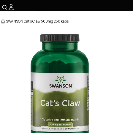
☰
SWANSON Cat's Claw 500mg 250 kaps.