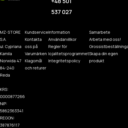
+48 501
537 027
MZ-STORE
Kundservice
Information
Samarbete
S.A.
Kontakta
Användarvillkor
Arbeta med oss!
ul. Cypriana
oss på
Regler för
Grossistbeställning
Kamila
Varumärken
lojalitetsprogrammet
Skapa din egen
Norwida 47
Klagomål
Integritetspolicy
produkt
84-240
och returer
Reda
KRS:
0000877266
NIP:
5862363341
REGON:
387876117