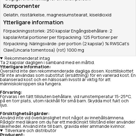
Komponenter
Gelatin, risstärkelse, magnesiumstearat, kiseldioxid
Ytterligare information
Förpackningsstorlek: 250 kapslar Engångsbehållare: 2
kapslarAntal portioner per förpackning: 125 Portioner per
förpackning: Näringsvärde: per portion (2 kapslar) % RWSCat's
Claw(Uncaria tomentosa) (rot) 1000 mg
Rekommenderat intag
Ta 2 kapslar dagligen i samband med en måltid.
Ytterligare information:
Överskrid inte den rekommenderade dagliga dosen. Kosttillskottet
får inte användas som substitut (ersättning) för en varierad kost. En
balanserad kost och en hälsosam livsstil är viktig för att
människokroppen ska fungera.
Förvaring:
Förvaras i en tätt tillsluten behållare, vid rumstemperatur 15-25°C,
på en torr plats, utom räckhåll för små barn. Skydda mot fukt och
ljus.
Försiktighetsåtgärder:
Använd inte vid överkänslighet mot något av innehållsämnena.
Rådgör med läkare om du har ett medicinskt tillstånd eller använder
läkemedel. Använd inte till barn, gravida eller ammande kvinnor.
Tillverkare och distributör
Producent: