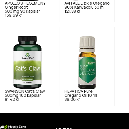
APOLLO'S HEGEMONY
AVITALE
Dzikie Oregano
Ginger Root
90% Karwakolu 30 ml
500 mg 90 kapslar.
121,88 kr
139,69 kr
SWANSON
Cat's Claw
HEPATICA
Pure
500mg 100 kapslar.
Oregano Oil 10 ml
81,42 kr
89,06 kr