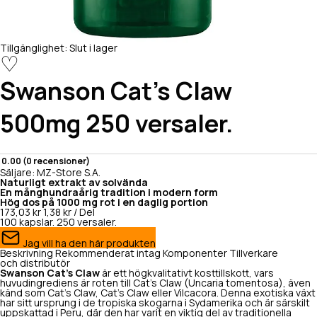
Tillgänglighet:
Slut i lager
♡
Swanson
Cat's Claw
500mg 250 versaler.
0.00 (0 recensioner)
Säljare:
MZ-Store S.A.
Naturligt extrakt av solvända
En månghundraårig tradition i modern form
Hög dos på 1000 mg rot i en daglig portion
173,03 kr
1,38 kr / Del
100 kapslar.
250 versaler.
Jag vill ha den här produkten
Beskrivning
Rekommenderat intag
Komponenter
Tillverkare
och distributör
Swanson Cat's Claw
är ett högkvalitativt kosttillskott, vars
huvudingrediens är roten till Cat's Claw (Uncaria tomentosa), även
känd som Cat's Claw, Cat's Claw eller Vilcacora. Denna exotiska växt
har sitt ursprung i de tropiska skogarna i Sydamerika och är särskilt
uppskattad i Peru, där den har varit en viktig del av traditionella