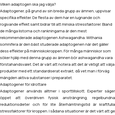
Vilken adaptogen ska jag välja?
Adaptogener, på grund av sin breda grupp av ämnen, uppvisar
specifika effekter. De flesta av dem har en lugnande och
rogivande effekt samt bidrar till att minska stressfaktorer. Bland
de många listorna och rankningarna är den mest
rekommenderade adaptogenen Ashwagandha. Withania
somnifera är den bäst studerade adaptogenen när det gäller
dess effekter på människokroppen. För många människor som
söker hjälp med denna grupp av ämnen bör ashwagandha vara
förstahandsvalet. Det är värt att notera att det är viktigt att välja
produkter med ett standardiserat extrakt, då vet man i förväg
mängden aktiva substanser i preparatet.
Adaptogener för idrottare
Adaptogener används alltmer i sporttillskott. Experter säger
öppet att överdriven fysisk ansträngning, regelbundna
reduktionsdieter och för lite återhämtningstid är kraftfulla
stressfaktorer för kroppen. I sådana situationer är det värt att ge