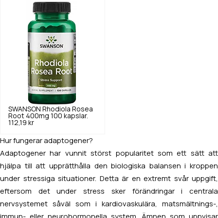
SWANSON
Rhodiola Rosea
Root 400mg 100 kapslar.
112,19 kr
Hur fungerar adaptogener?
Adaptogener har vunnit störst popularitet som ett sätt att
hjälpa till att upprätthålla den biologiska balansen i kroppen
under stressiga situationer. Detta är en extremt svår uppgift,
eftersom det under stress sker förändringar i centrala
nervsystemet såväl som i kardiovaskulära, matsmältnings-,
immun- eller neurohormonella system. Ämnen som uppvisar