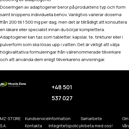
Doseringen av adaptogener beror på produktens typ och form
samt kroppens individuella behov. Vanligtvis varierar doserna
från 200 till 1 500 mg per dag, men det är tillrådligt att konsultera
en läkare eller specialist innan du börjar komplettera.
Adaptogener kan tas som tabletter, kapslar, te, tinkturer eller i
pulverform som ska lösas upp i vatten. Det är viktigt att välja
högkvalitativa formuleringar från välrenommerade tillverkare
och att använda dem enligt tillverkarens anvisningar.
+48 501
537 027
MZ-STORE
Kundservice
Information
Samarbete
Om
S.A.
Kontakta
Integritetspolicy
Arbeta med oss!
Vår