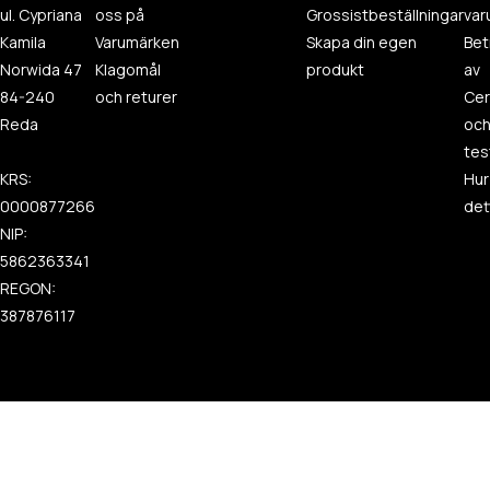
ul. Cypriana
oss på
Grossistbeställningar
var
Kamila
Varumärken
Skapa din egen
Bet
Norwida 47
Klagomål
produkt
av
84-240
och returer
Cer
Reda
oc
tes
KRS:
Hur
0000877266
det
NIP:
5862363341
REGON:
387876117