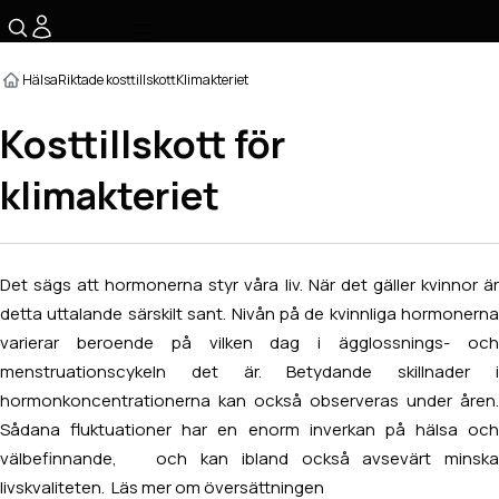
☰
Hälsa
Riktade kosttillskott
Klimakteriet
Kosttillskott för
klimakteriet
Det sägs att hormonerna styr våra liv. När det gäller kvinnor är
detta uttalande särskilt sant. Nivån på de kvinnliga hormonerna
varierar beroende på vilken dag i ägglossnings- och
menstruationscykeln det är. Betydande skillnader i
hormonkoncentrationerna kan också observeras under åren.
Sådana fluktuationer har en enorm inverkan på hälsa och
välbefinnande, och kan ibland också avsevärt minska
livskvaliteten.
Läs mer om översättningen