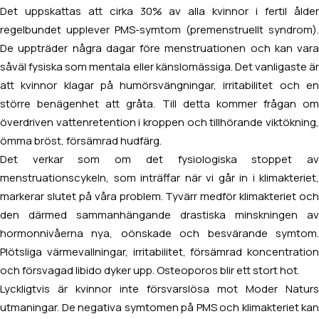
Det uppskattas att cirka 30% av alla kvinnor i fertil ålder
regelbundet upplever PMS-symtom (premenstruellt syndrom).
De uppträder några dagar före menstruationen och kan vara
såväl fysiska som mentala eller känslomässiga. Det vanligaste är
att kvinnor klagar på humörsvängningar, irritabilitet och en
större benägenhet att gråta. Till detta kommer frågan om
överdriven vattenretention i kroppen och tillhörande viktökning,
ömma bröst, försämrad hudfärg.
Det verkar som om det fysiologiska stoppet av
menstruationscykeln, som inträffar när vi går in i klimakteriet,
markerar slutet på våra problem. Tyvärr medför klimakteriet och
den därmed sammanhängande drastiska minskningen av
hormonnivåerna nya, oönskade och besvärande symtom.
Plötsliga värmevallningar, irritabilitet, försämrad koncentration
och försvagad libido dyker upp. Osteoporos blir ett stort hot.
Lyckligtvis är kvinnor inte försvarslösa mot Moder Naturs
utmaningar. De negativa symtomen på PMS och klimakteriet kan