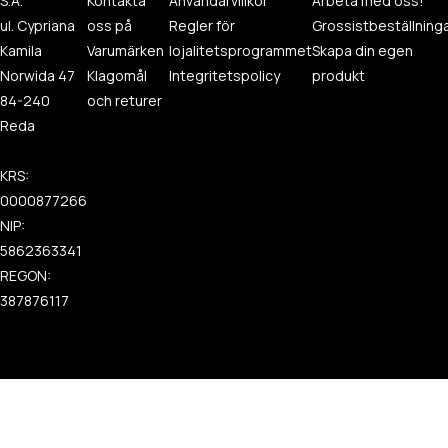
S.A.
Kontakta
Användarvillkor
Arbeta med oss!
ul. Cypriana
oss på
Regler för
Grossistbeställning
Kamila
Varumärken
lojalitetsprogrammet
Skapa din egen
Norwida 47
Klagomål
Integritetspolicy
produkt
84-240
och returer
Reda
KRS:
0000877266
NIP:
5862363341
REGON:
387876117