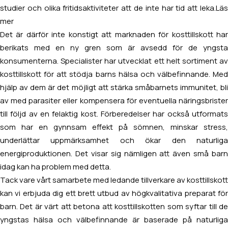
studier och olika fritidsaktiviteter att de inte har tid att leka.
Läs
mer
Det är därför inte konstigt att marknaden för kosttillskott har
berikats med en ny gren som är avsedd för de yngsta
konsumenterna. Specialister har utvecklat ett helt sortiment av
kosttillskott för att stödja barns hälsa och välbefinnande. Med
hjälp av dem är det möjligt att stärka småbarnets immunitet, bli
av med parasiter eller kompensera för eventuella näringsbrister
till följd av en felaktig kost. Förberedelser har också utformats
som har en gynnsam effekt på sömnen, minskar stress,
underlättar uppmärksamhet och ökar den naturliga
energiproduktionen. Det visar sig nämligen att även små barn
idag kan ha problem med detta.
Tack vare vårt samarbete med ledande tillverkare av kosttillskott
kan vi erbjuda dig ett brett utbud av högkvalitativa preparat för
barn. Det är värt att betona att kosttillskotten som syftar till de
yngstas hälsa och välbefinnande är baserade på naturliga