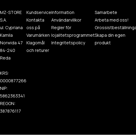
MZ-STORE
Kundservice
Information
Samarbete
S.A.
Kontakta
Användarvillkor
Arbeta med oss!
ul. Cypriana
oss på
Regler för
Grossistbeställning
Kamila
Varumärken
lojalitetsprogrammet
Skapa din egen
Norwida 47
Klagomål
Integritetspolicy
produkt
84-240
och returer
Reda
KRS:
0000877266
NIP:
5862363341
REGON:
387876117