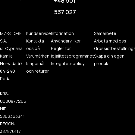
+48 501
537 027
MZ-STORE
Kundservice
Information
Samarbete
S.A.
Kontakta
Användarvillkor
Arbeta med oss!
ul. Cypriana
oss på
Regler för
Grossistbeställning
Kamila
Varumärken
lojalitetsprogrammet
Skapa din egen
Norwida 47
Klagomål
Integritetspolicy
produkt
84-240
och returer
Reda
KRS:
0000877266
NIP:
5862363341
REGON:
387876117