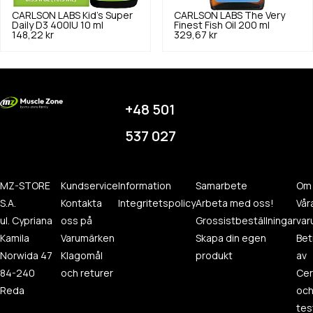
CARLSON LABS
Kid's Super
CARLSON LABS
The Very
Daily D3 400IU 10 ml
Finest Fish Oil 200 ml
148,22 kr
329,67 kr
+48 501
537 027
MZ-STORE
Kundservice
Information
Samarbete
Om
S.A.
Kontakta
Integritetspolicy
Arbeta med oss!
Vår
ul. Cypriana
oss på
Grossistbeställningar
var
Kamila
Varumärken
Skapa din egen
Bet
Norwida 47
Klagomål
produkt
av
84-240
och returer
Cer
Reda
oc
tes