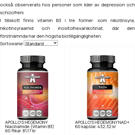
också observerats hos personer som lider av depression och
schizofreni.
I tillskott finns vitamin B3 i tre former: som nikotinsyra,
nikotinsyraamid och inositolhexanikotinat, där den
förstnämnda har den högsta biotillgängligheten.
Sortowanie
APOLLO'S HEGEMONY
APOLLO'S HEGEMONY
NAD+
Niacinamide (Vitamin B3)
60 kapslar.
432,32 kr
60 flikar.
81,17 kr