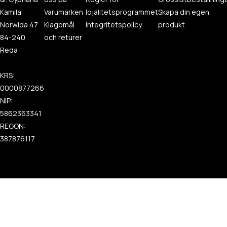
Kamila
Varumärken
lojalitetsprogrammet
Skapa din egen
Norwida 47
Klagomål
Integritetspolicy
produkt
84-240
och returer
Reda
KRS:
0000877266
NIP:
5862363341
REGON:
387876117