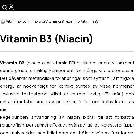
☰
Vitaminer och mineraler
Vitaminer
B-vitaminer
Vitamin B3
Vitamin B3 (Niacin)
Vitamin B3
(niacin eller vitamin PP) är, liksom andra vitaminer 
denna grupp, en viktig komponent för många vitala processer.
Det påverkar metaboliska förändringar som syftar till att frigöra
energi, är nödvändigt för korrekt syntes av vissa hormoner
(inklusive testosteron, vilket är extremt viktigt för män) och
deltar i metabolismen av proteiner, fetter och kolhydrater.
Läs
mer
Regelbunden användning av niacin bidrar till att förbättra
lipidprofilen. Det sänker effektivt nivån av "dåligt" kolesterol (LDL)
och triglycerider, samtidigt som det höjer nivån av fraktionen