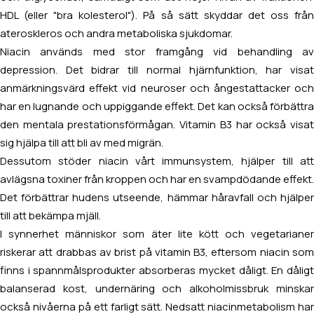
HDL (eller "bra kolesterol"). På så sätt skyddar det oss från
ateroskleros och andra metaboliska sjukdomar.
Niacin används med stor framgång vid behandling av
depression. Det bidrar till normal hjärnfunktion, har visat
anmärkningsvärd effekt vid neuroser och ångestattacker och
har en lugnande och uppiggande effekt. Det kan också förbättra
den mentala prestationsförmågan. Vitamin B3 har också visat
sig hjälpa till att bli av med migrän.
Dessutom stöder niacin vårt immunsystem, hjälper till att
avlägsna toxiner från kroppen och har en svampdödande effekt.
Det förbättrar hudens utseende, hämmar håravfall och hjälper
till att bekämpa mjäll.
I synnerhet människor som äter lite kött och vegetarianer
riskerar att drabbas av brist på vitamin B3, eftersom niacin som
finns i spannmålsprodukter absorberas mycket dåligt. En dåligt
balanserad kost, undernäring och alkoholmissbruk minskar
också nivåerna på ett farligt sätt. Nedsatt niacinmetabolism har