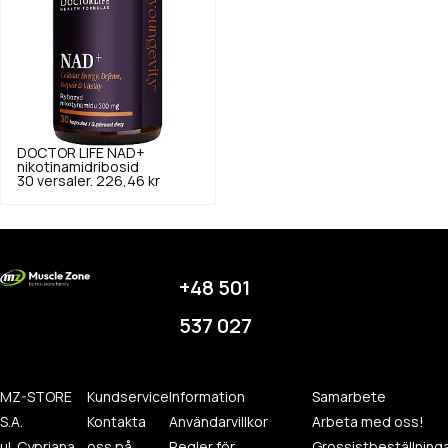
DOCTOR LIFE
NAD+
nikotinamidribosid
30 versaler.
226,46 kr
+48 501
537 027
MZ-STORE
Kundservice
Information
Samarbete
S.A.
Kontakta
Användarvillkor
Arbeta med oss!
ul. Cypriana
oss på
Regler för
Grossistbeställning