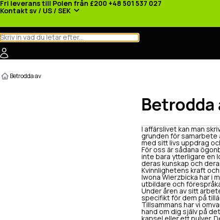
Fri leverans till Polen från £200
+48 501 537 027
Kontakt
sv / US / SEK
Kategorier
Tillverkare
Nyheter
Kampanjer
Betrodda av
Betrodda 
I affärslivet kan man skr
grunden för samarbete 
med sitt livs uppdrag och
För oss är sådana ögonb
inte bara ytterligare en 
deras kunskap och deras 
Kvinnlighetens kraft och
Iwona Wierzbicka har i må
utbildare och förespråka
Under åren av sitt arbet
specifikt för dem på ti
Tillsammans har vi omvan
hand om dig själv på det s
kapsel eller ett pulver.