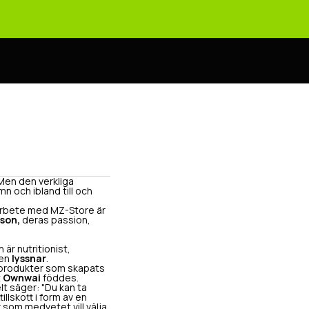
 Men den verkliga
mn och ibland till och
marbete med MZ-Store är
son,
deras passion,
 är nutritionist,
gen
lyssnar
.
ta produkter som skapats
t
Ownwai
föddes.
lt säger: "Du kan ta
illskott i form av en
 som medvetet vill välja