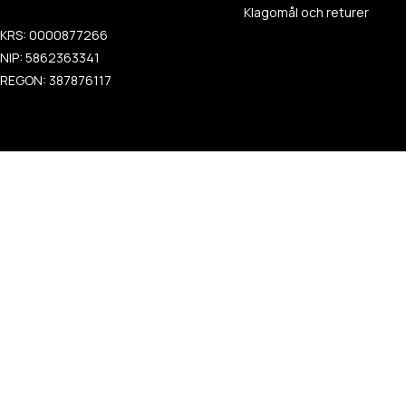
Klagomål och returer
KRS: 0000877266
NIP: 5862363341
REGON: 387876117