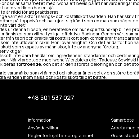
. För oss är samarbetet med Iwona ett bevis på att när värderingar mö
t som verkligen har en själ.
e är rädd för att praktiseras
e varit en aktör i närings- och kosttillskottsvärlden. Han har skrivit h
rottare på toppnivå och har gjort sig känd som en man som säger det
nte värt det".
es ur denna filosofi, en berättelse om hur expertkunskap blir en prod
r människor som vill ha tydliga, effektiva lösningar. Genom vårt sa
er från teori och praktik till kosttillskott som kombinerar transparen
som inte utlovar mirakel. Hon lovar ärlighet. Och det är därför hon h
illskott som skapats av människor, inte av anonyma företag.
ser viktiga?
tillskott inte bara handlar om ingredienser, standarder och certifieri
svar. När vi arbetade med Iwona Wierzbicka eller Tadeusz Sowiński fi
ick deras
förtroende
, och det är den största belöningen och det s
varje varumärke som vi är med och skapar är en del av en större berä
ra världen inom hälsa och kosttillskott till det bättre.
+48 501 537 027
Information
Samarbete
Användarvillkor
Arbeta med o
Regler för lojalitetsprogrammet
Grossistbestä