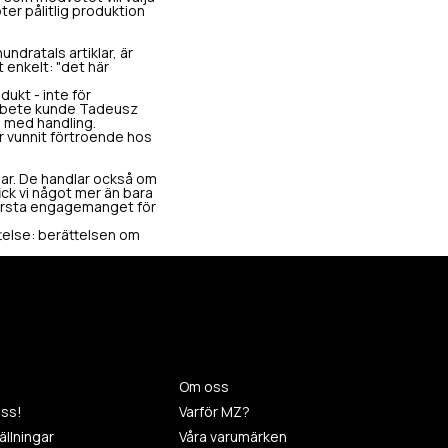
ter pålitlig produktion
undratals artiklar, är
 enkelt: "det här
ukt - inte för
marbete kunde Tadeusz
s med handling.
ar vunnit förtroende hos
ngar. De handlar också om
ck vi något mer än bara
törsta engagemanget för
ttelse: berättelsen om
Om oss
ss!
Varför MZ?
llningar
Våra varumärken