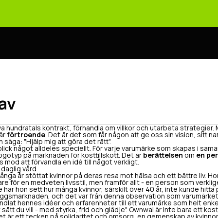
av
iva hundratals kontrakt, förhandla om villkor och utarbeta strategier.
är
förtroende
. Det är det som får någon att ge oss sin vision, sitt na
 säga: "Hjälp mig att göra det rätt".
lick något alldeles speciellt. För varje varumärke som skapas i sa
logotyp på marknaden för kosttillskott. Det är
berättelsen
om
en per
mod att förvandla en idé till något verkligt.
 daglig vård
nga år stöttat kvinnor på deras resa mot hälsa och ett bättre liv. Hon
re för en medveten livsstil, men framför allt - en person som verkli
e har hon sett hur många kvinnor, särskilt över 40 år, inte kunde hit
lläggsmarknaden, och det var från denna observation som varumärke
dlat hennes idéer och erfarenheter till ett varumärke som helt enke
ätt du vill - med styrka, frid och glädje". Ownwai är inte bara ett kostt
 Det är ett tecken på solidaritet och omsorg, en gemenskap av kvinnor