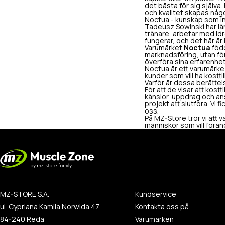
det bästa för sig själva
och kvalitet skapas någo
Noctua - kunskap som int
Tadeusz Sowinski har läng
tränare, arbetar med id
fungerar, och det här är i
Varumärket
Noctua
född
marknadsföring, utan fö
överföra sina erfarenhet
Noctua är ett varumärke 
kunder som vill ha kostt
Varför är dessa berättel
För att de visar att kost
känslor, uppdrag och an
projekt att slutföra. Vi f
oss.
På MZ-Store tror vi att 
människor som vill föränd
MZ-STORE S.A.
Kundservice
ul. Cypriana Kamila Norwida 47
Kontakta oss på
84-240 Reda
Varumärken