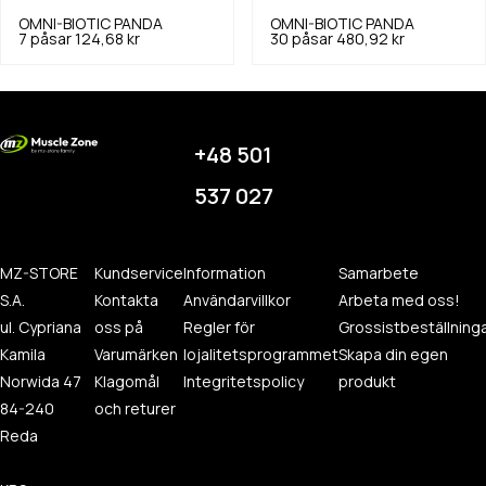
OMNI-BIOTIC
PANDA
OMNI-BIOTIC
PANDA
7 påsar
124,68 kr
30 påsar
480,92 kr
+48 501
537 027
MZ-STORE
Kundservice
Information
Samarbete
S.A.
Kontakta
Användarvillkor
Arbeta med oss!
ul. Cypriana
oss på
Regler för
Grossistbeställning
Kamila
Varumärken
lojalitetsprogrammet
Skapa din egen
Norwida 47
Klagomål
Integritetspolicy
produkt
84-240
och returer
Reda