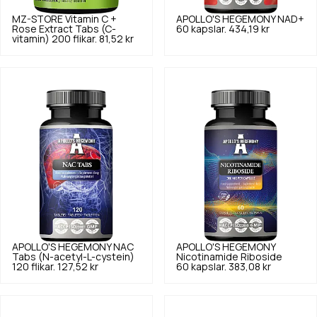
MZ-STORE
Vitamin C +
APOLLO'S HEGEMONY
NAD+
Rose Extract Tabs (C-
60 kapslar.
434,19 kr
vitamin) 200 flikar.
81,52 kr
APOLLO'S HEGEMONY
NAC
APOLLO'S HEGEMONY
Tabs (N-acetyl-L-cystein)
Nicotinamide Riboside
120 flikar.
127,52 kr
60 kapslar.
383,08 kr