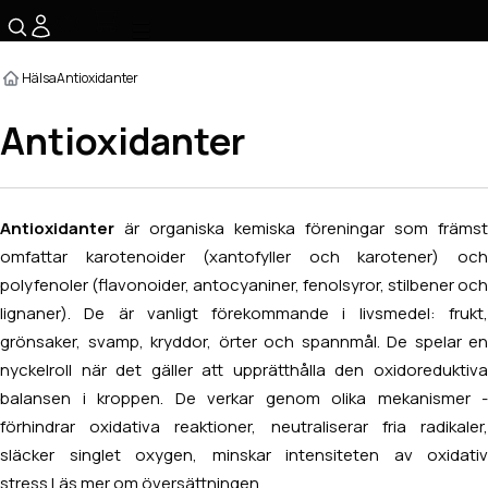
☰
Hälsa
Antioxidanter
Antioxidanter
Antioxidanter
är organiska kemiska föreningar som främst
omfattar karotenoider (xantofyller och karotener) och
polyfenoler (flavonoider, antocyaniner, fenolsyror, stilbener och
lignaner). De är vanligt förekommande i livsmedel: frukt,
grönsaker, svamp, kryddor, örter och spannmål. De spelar en
nyckelroll när det gäller att upprätthålla den oxidoreduktiva
balansen i kroppen. De verkar genom olika mekanismer -
förhindrar oxidativa reaktioner, neutraliserar fria radikaler,
släcker singlet oxygen, minskar intensiteten av oxidativ
stress.
Läs mer om översättningen