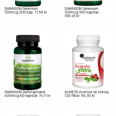
SWANSON
Selenium
SWANSON
Selenium
100mcg 200 kap.
71,56 kr
100mcg 300 kapslar.
158,45 kr
SWANSON
Sulforaphane
ALINESS
Acerola ze stevią
400mcg 60 kapslar.
74,11 kr
120 flikar.
94,30 kr