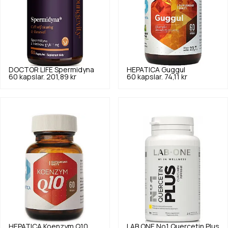
DOCTOR LIFE
Spermidyna
HEPATICA
Guggul
60 kapslar.
201,89 kr
60 kapslar.
74,11 kr
HEPATICA
Koenzym Q10
LAB ONE
No1 Quercetin Plus