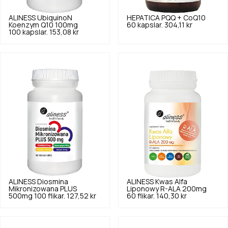
ALINESS
UbiquinoN
HEPATICA
PQQ + CoQ10
Koenzym Q10 100mg
60 kapslar.
304,11 kr
100 kapslar.
153,08 kr
ALINESS
Diosmina
ALINESS
Kwas Alfa
Mikronizowana PLUS
Liponowy R-ALA 200mg
500mg 100 flikar.
127,52 kr
60 flikar.
140,30 kr