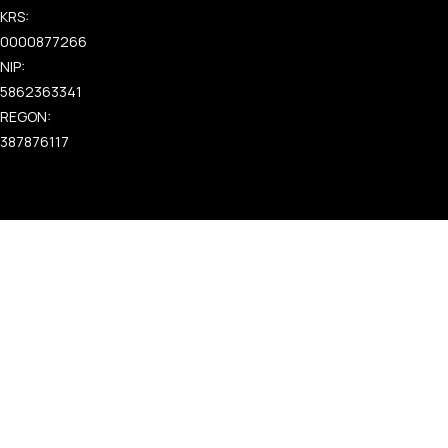
KRS:
0000877266
NIP:
5862363341
REGON:
387876117