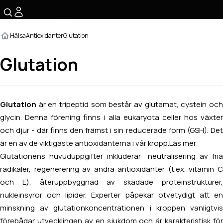
☰
Hälsa
Antioxidanter
Glutation
Glutation
Glutation
är en tripeptid som består av glutamat, cystein oc
glycin. Denna förening finns i alla eukaryota celler hos växter
och djur - där finns den främst i sin reducerade form (GSH). Det
är en av de viktigaste antioxidanterna i vår kropp.
Läs mer
Glutationens huvuduppgifter inkluderar: neutralisering av fria
radikaler, regenerering av andra antioxidanter (t.ex. vitamin C
och E), återuppbyggnad av skadade proteinstrukturer,
nukleinsyror och lipider. Experter påpekar otvetydigt att en
minskning av glutationkoncentrationen i kroppen vanligtvis
förebådar utvecklingen av en sjukdom och är karakteristisk för