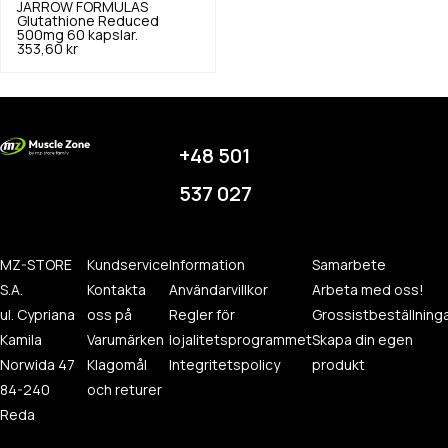
JARROW FORMULAS
Glutathione Reduced
500mg 60 kapslar.
353,60 kr
+48 501
537 027
MZ-STORE
Kundservice
Information
Samarbete
S.A.
Kontakta
Användarvillkor
Arbeta med oss!
ul. Cypriana
oss på
Regler för
Grossistbeställning
Kamila
Varumärken
lojalitetsprogrammet
Skapa din egen
Norwida 47
Klagomål
Integritetspolicy
produkt
84-240
och returer
Reda