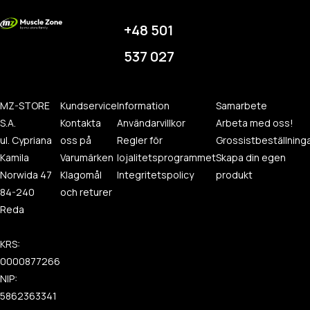
+48 501
537 027
MZ-STORE
Kundservice
Information
Samarbete
S.A.
Kontakta
Användarvillkor
Arbeta med oss!
ul. Cypriana
oss på
Regler för
Grossistbeställning
Kamila
Varumärken
lojalitetsprogrammet
Skapa din egen
Norwida 47
Klagomål
Integritetspolicy
produkt
84-240
och returer
Reda
KRS:
0000877266
NIP:
5862363341