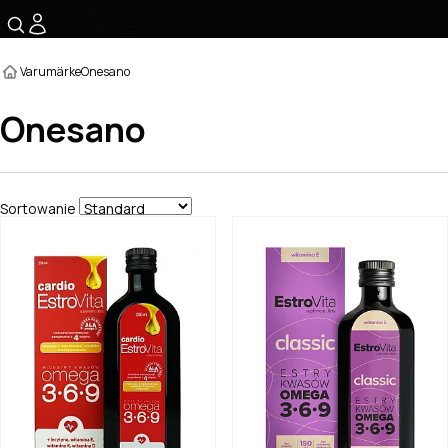
☰
Varumärke
Onesano
Onesano
Sortowanie