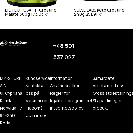
BIOTECH USA
Tri-Creatine
SOLVE LABS
Keto Creatine
Malate 300g
173,03 kr
240g
251,91 kr
+48 501
537 027
MZ-STORE
Kundservice
Information
Samarbete
S.A.
Kontakta
Användarvillkor
Arbeta med oss!
ul. Cypriana
oss på
Regler för
Grossistbeställning
Kamila
Varumärken
lojalitetsprogrammet
Skapa din egen
Norwida 47
Klagomål
Integritetspolicy
produkt
84-240
och returer
Reda