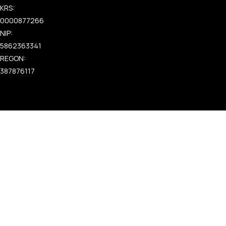
KRS:
0000877266
NIP:
5862363341
REGON:
387876117