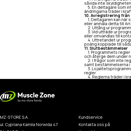
såvida inte skyldigheten 
5. En deltagare som int
ändringarna träder i kraf
10. Avregistrering fr
1. Deltagaren kan när s
eller anmäla detta till A
2. Uttång ur programmet
3. Vid utträde ur progr
eller omvandlas till kont
4. Uttretandet ur prog
poäng kopplade till såda
11. Slutbestämmelser
1. Programmets regler fi
och återge dem under n
2. I frågor som inte reg
samt bestämmelserna i b
3. Lojalitetsprogrammet
regler.
4. Reglerna träder i kra
MZ-STORE S.A.
Kundservice
ul. Cypriana Kamila Norwida 47
Kontakta oss på