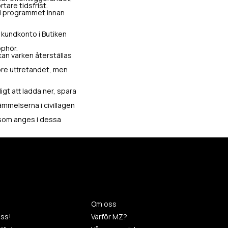
tare tidsfrist.
e i programmet innan
 kundkonto i Butiken
pphör.
an varken återställas
öre uttretandet, men
gt att ladda ner, spara
ämmelserna i civillagen
 som anges i dessa
Om oss
ss!
Varför MZ?