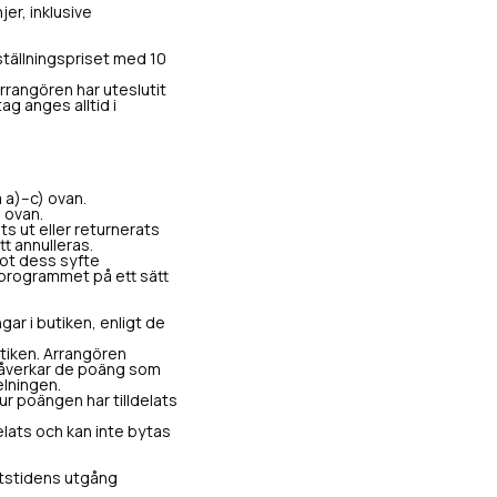
er, inklusive
ställningspriset med 10
rrangören har uteslutit
g anges alltid i
 a)–c) ovan.
 ovan.
ts ut eller returnerats
tt annulleras.
mot dess syfte
a programmet på ett sätt
ar i butiken, enligt de
utiken. Arrangören
 påverkar de poäng som
elningen.
ur poängen har tilldelats
elats och kan inte bytas
etstidens utgång