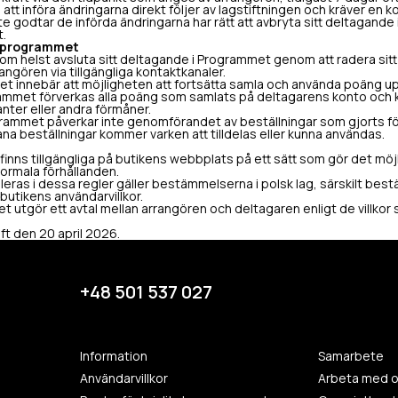
att införa ändringarna direkt följer av lagstiftningen och kräver en kor
e godtar de införda ändringarna har rätt att avbryta sitt deltagand
t.
ån programmet
om helst avsluta sitt deltagande i Programmet genom att radera sitt
rrangören via tillgängliga kontaktkanaler.
 innebär att möjligheten att fortsätta samla och använda poäng u
ammet förverkas alla poäng som samlats på deltagarens konto och k
anter eller andra förmåner.
rammet påverkar inte genomförandet av beställningar som gjorts f
na beställningar kommer varken att tilldelas eller kunna användas.
nns tillgängliga på butikens webbplats på ett sätt som gör det möjli
ormala förhållanden.
leras i dessa regler gäller bestämmelserna i polsk lag, särskilt best
utikens användarvillkor.
 utgör ett avtal mellan arrangören och deltagaren enligt de villkor
ft den 20 april 2026.
+48 501 537 027
Information
Samarbete
Användarvillkor
Arbeta med o