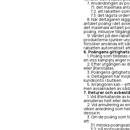
7. Användningen av poän
7.1. det maximala anta
7.2. att rabatten som f
7.3. det lägsta ordervä
8. När deltagaren lägge
antalet poäng i det avse
det maximala antalet po
poäng, inklusive tillgäng
9. Värdet på den rabatt 
produkterna sjunker unde
försöker använda ett så
rabatten automatiskt att
6. Poängens giltighets
1. Poäng som tilldelas d
en viss kampanj anger n
2. Efter utgången av de
eller återställas.
3. Poängens giltighetsti
4. Deltagaren har möjlig
kundkonto i butiken.
5. Arrangören kan – eft
men avsaknaden av sådan 
7. Returer och avbestä
1. Vid återkallande av k
annulleras helt eller de
2. Vid annullering av en
vilken anledning som hel
dessa in.
3. Om de poäng som till
att:
3.1. minska poängsaldo
3.2. på motsvarande s