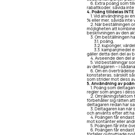
6. Extra poäng som till
rabattkoder, såvida inte
4. Poäng tilldelas INTE
1. Vid användning av en
% eller mer, såvida inte
2. När beställningen om
möjligheten att kombine
beskrivningen av den ak
3. Om beställningen har 
3.1. poäng,
3.2. kuponger, värdek
3.3. kampanjmedel elle
gäller detta den del av
4. Avseende den del av
5. Vid beställningar som 
av deltagaren – i sådana
6. Om en överträdelse a
konstateras, särskilt såd
som strider mot dess av
5. Användning av poän
1. Poäng som deltagaren 
regler som anges i dessa 
2. Omräkningsfaktorn för
förbehåller sig rätten a
deltagaren redan har sam
3. Deltagaren kan när so
och använts efter att ha 
4. Poängen får endast an
mot kontanter eller and
5. Poängen får inte överf
6. Poängen får endast a
förfaller outnyttjade po