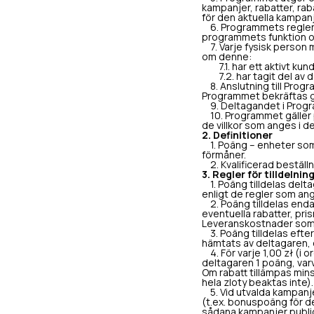
kampanjer, rabatter, rab
för den aktuella kampan
6. Programmets regler f
programmets funktion oc
7. Varje fysisk person 
om denne:
7.1. har ett aktivt kund
7.2. har tagit del av 
8. Anslutning till Progr
Programmet bekräftas g
9. Deltagandet i Program
10. Programmet gäller på
de villkor som anges i d
2. Definitioner
1. Poäng – enheter som t
förmåner.
2. Kvalificerad beställni
3. Regler för tilldelni
1. Poäng tilldelas delta
enligt de regler som ang
2. Poäng tilldelas endas
eventuella rabatter, pr
Leveranskostnader som d
3. Poäng tilldelas efter 
hämtats av deltagaren, o
4. För varje 1,00 zł (i 
deltagaren 1 poäng, varv
Om rabatt tillämpas min
hela zloty beaktas inte).
5. Vid utvalda kampanjer
(t.ex. bonuspoäng för d
sådana kampanjer publice