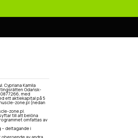
l. Cypriana Kamila
v tingsrätten Gdańsk-
0000877266, med
ett aktiekapital på 5
muscle-zone.pl (nedan
cle-zone.pl.
ftar till att belöna
 Programmet omfattas av
g – deltagande i
r oberoende av andra