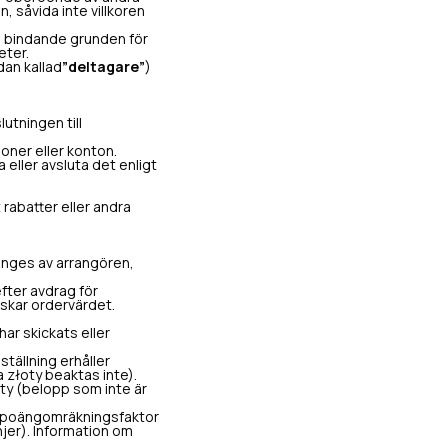
, såvida inte villkoren
en bindande grunden för
eter.
dan kallad
”deltagare”
)
utningen till
oner eller konton.
eller avsluta det enligt
rabatter eller andra
 anges av arrangören,
fter avdrag för
nskar ordervärdet.
har skickats eller
ställning erhåller
a złoty beaktas inte).
oty (belopp som inte är
öjd poängomräkningsfaktor
jer). Information om