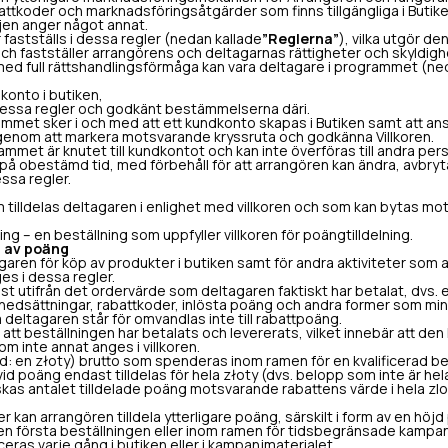
attkoder och marknadsföringsåtgärder som finns tillgängliga i Butiken
jen anger något annat.
astställs i dessa regler (nedan kallade
”Reglerna”
), vilka utgör d
h fastställer arrangörens och deltagarnas rättigheter och skyldigh
med full rättshandlingsförmåga kan vara deltagare i programmet (ne
konto i butiken,
dessa regler och godkänt bestämmelserna däri.
ammet sker i och med att ett kundkonto skapas i Butiken samt att ansl
enom att markera motsvarande kryssruta och godkänna Villkoren.
met är knutet till kundkontot och kan inte överföras till andra pers
 obestämd tid, med förbehåll för att arrangören kan ändra, avbryta 
essa regler.
illdelas deltagaren i enlighet med villkoren och som kan bytas mot 
ng – en beställning som uppfyller villkoren för poängtilldelning.
ng av poäng
garen för köp av produkter i butiken samt för andra aktiviteter som
es i dessa regler.
t utifrån det ordervärde som deltagaren faktiskt har betalat, dvs. e
isnedsättningar, rabattkoder, inlösta poäng och andra former som mi
eltagaren står för omvandlas inte till rabattpoäng.
att beställningen har betalats och levererats, vilket innebär att den 
m inte annat anges i villkoren.
ord: en złoty) brutto som spenderas inom ramen för en kvalificerad be
id poäng endast tilldelas för hela złoty (dvs. belopp som inte är hel
skas antalet tilldelade poäng motsvarande rabattens värde i hela zl
 kan arrangören tilldela ytterligare poäng, särskilt i form av en h
en första beställningen eller inom ramen för tidsbegränsade kampan
ras varje gång i butiken eller i kampanjmaterialet.