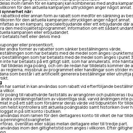
delas inom ramen för en kampanj kan kombineras med andra kampanj
 villkoren för den aktuella kampanjen uttryckligen anger något annat.
 i synnerhet när:
 rabattkod eller annan form av rabatt som medför en sänkning av be
 villkoren för den aktuella kampanjen uttryckligen anger något annat.
fattas av en kampanj, specialerbjudande eller ett erbjudande där a
ra den med lojalitetsprogrammet. Information om ett sådant undanta
tuella kampanjen eller erbjudandet.
betalats helt eller delvis med:
uponger eller presentkort,
r andra former av rabatter som sänker beställningens värde,
 beställningen som har betalats med de medel som anges i punkterna
 beställningen som har betalats med de medel som anges i punkt 3
inte har betalats på ett giltigt sätt, som har annullerats, inte hämta
 fall tilldelas inga poäng, och om de redan har tilldelats kommer de a
v reglerna, missbruk av programmet eller handlingar som strider 
ana som består i att artificiellt generera beställningar eller utnyttj
sikt.
g
har samlat in kan användas som rabatt vid efterföljande beställning
villkor.
 poäng till rabattvärde fastställs av arrangören och publiceras i b
tt ändra omräkningsfaktorn av väsentliga skäl, varvid ändringen inte
lat in på ett sätt som försämrar deras värde vid tidpunkten för tilld
m helst kontrollera sitt aktuella poängsaldo samt historiken över h
loggat in på sitt konto i butiken.
vändas inom ramen för den deltagares konto till vilket de har tilld
ra penningmotsvarigheter.
öras, överlåtas eller säljas mellan deltagare eller till tredje part.
nvändas inom den giltighetstid som anges i villkoren. Efter giltigh
äng.