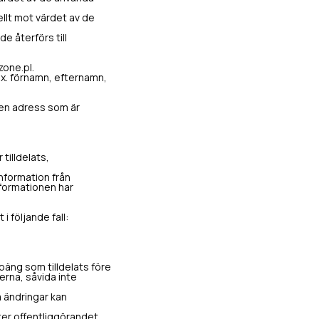
ellt mot värdet av de
 återförs till
one.pl.
ex. förnamn, efternamn,
den adress som är
tilldelats,
nformation från
nformationen har
i följande fall:
poäng som tilldelats före
lerna, såvida inte
a ändringar kan
ter offentliggörandet,