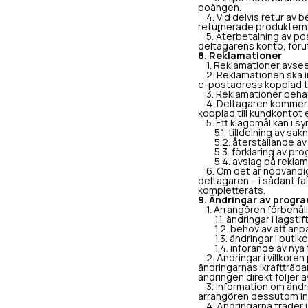
poängen.
4. Vid delvis retur av b
returnerade produkterna 
5. Återbetalning av poä
deltagarens konto, föruts
8. Reklamationer
1. Reklamationer avsee
2. Reklamationen ska inn
e-postadress kopplad ti
3. Reklamationer behan
4. Deltagaren kommer at
kopplad till kundkontot 
5. Ett klagomål kan i 
5.1. tilldelning av sakn
5.2. återställande av p
5.3. förklaring av progr
5.4. avslag på reklama
6. Om det är nödvändigt
deltagaren – i sådant fa
kompletterats.
9. Ändringar av prog
1. Arrangören förbehåller
1.1. ändringar i lagsti
1.2. behov av att anpas
1.3. ändringar i butiken
1.4. införande av nya f
2. Ändringar i villkoren
ändringarnas ikraftträdan
ändringen direkt följer a
3. Information om ändrin
arrangören dessutom in
4. Ändringarna träder i 