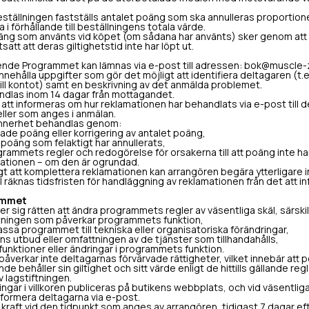
eställningen fastställs antalet poäng som ska annulleras proportion
i förhållande till beställningens totala värde.
ng som använts vid köpet (om sådana har använts) sker genom att de
att att deras giltighetstid inte har löpt ut.
nde Programmet kan lämnas via e-post till adressen: bok@muscle-z
ehålla uppgifter som gör det möjligt att identifiera deltagaren (t.
ll kontot) samt en beskrivning av det anmälda problemet.
dlas inom 14 dagar från mottagandet.
t informeras om hur reklamationen har behandlats via e-post till 
eller som anges i anmälan.
synnerhet behandlas genom:
ade poäng eller korrigering av antalet poäng,
oäng som felaktigt har annullerats,
ammets regler och redogörelse för orsakerna till att poäng inte har 
tionen – om den är ogrundad.
 att komplettera reklamationen kan arrangören begära ytterligare i
ll räknas tidsfristen för handläggning av reklamationen från det att i
rammet
 sig rätten att ändra programmets regler av väsentliga skäl, särskilt 
ftningen som påverkar programmets funktion,
sa programmet till tekniska eller organisatoriska förändringar,
s utbud eller omfattningen av de tjänster som tillhandahålls,
unktioner eller ändringar i programmets funktion.
 påverkar inte deltagarnas förvärvade rättigheter, vilket innebär att 
de behåller sin giltighet och sitt värde enligt de hittills gällande reg
v lagstiftningen.
gar i villkoren publiceras på butikens webbplats, och vid väsentlig
formera deltagarna via e-post.
kraft vid den tidpunkt som anges av arrangören, tidigast 7 dagar ef