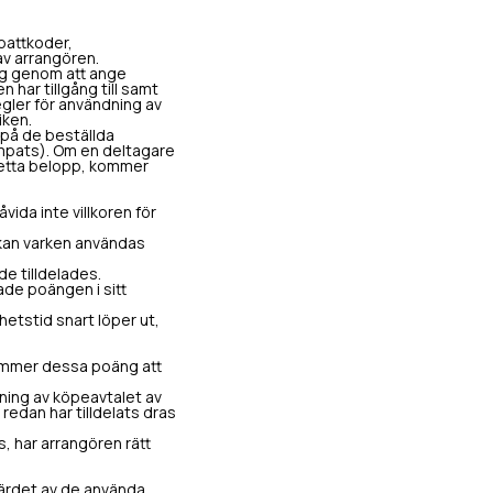
battkoder,
av arrangören.
ng genom att ange
 har tillgång till samt
gler för användning av
iken.
 på de beställda
lämpats). Om en deltagare
 detta belopp, kommer
ida inte villkoren för
 kan varken användas
e tilldelades.
ade poängen i sitt
etstid snart löper ut,
 kommer dessa poäng att
gning av köpeavtalet av
redan har tilldelats dras
, har arrangören rätt
ärdet av de använda