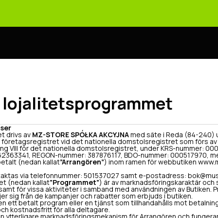
r lojalitetsprogrammet
lser
t drivs av
MZ-STORE SPÓŁKA AKCYJNA
med säte i Reda (84-240) u
i företagsregistret vid det nationella domstolsregistret som förs a
ing VIII för det nationella domstolsregistret, under KRS-nummer: 
62363341, REGON-nummer: 387876117, BDO-nummer: 000517970, med 
betalt (nedan kallat
”Arrangören”
) inom ramen för webbutiken www.
aktas via telefonnummer: 501537027 samt e-postadress: bok@mus
t (nedan kallat
”Programmet”
) är av marknadsföringskaraktär och sy
n samt för vissa aktiviteter i samband med användningen av Butiken.
ljer sig från de kampanjer och rabatter som erbjuds i butiken.
 ett betalt program eller en tjänst som tillhandahålls mot betalnin
och kostnadsfritt för alla deltagare.
 ytterligare marknadsföringsmekanism för Arrangören och fungera