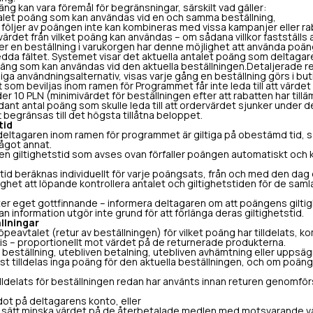
g kan vara föremål för begränsningar, särskilt vad gäller:
let poäng som kan användas vid en och samma beställning,
öljer av poängen inte kan kombineras med vissa kampanjer eller ra
rdet från vilket poäng kan användas – om sådana villkor fastställs 
r en beställning i varukorgen har denne möjlighet att använda poä
dda fältet. Systemet visar det aktuella antalet poäng som deltagaren
äng som kan användas vid den aktuella beställningen.Detaljerade re
liga användningsalternativ, visas varje gång en beställning görs i but
som beviljas inom ramen för Programmet får inte leda till att värdet
r 10 PLN (minimivärdet för beställningen efter att rabatten har til
dant antal poäng som skulle leda till att ordervärdet sjunker under
 begränsas till det högsta tillåtna beloppet.
tid
eltagaren inom ramen för programmet är giltiga på obestämd tid, såv
ågot annat.
n giltighetstid som avses ovan förfaller poängen automatiskt och
d beräknas individuellt för varje poängsats, från och med den dag d
het att löpande kontrollera antalet och giltighetstiden för de saml
er eget gottfinnande – informera deltagaren om att poängens giltigh
information utgör inte grund för att förlänga deras giltighetstid.
llningar
öpeavtalet (retur av beställningen) för vilket poäng har tilldelats,
lvis – proportionellt mot värdet på de returnerade produkterna.
 beställning, utebliven betalning, utebliven avhämtning eller uppsä
st tilldelas inga poäng för den aktuella beställningen, och om poäng 
delats för beställningen redan har använts innan returen genomförs
t på deltagarens konto, eller
ätt minska värdet på de återbetalade medlen med motsvarande v