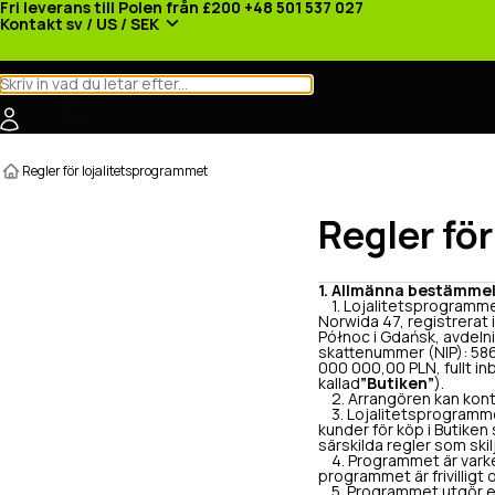
Fri leverans till Polen från £200
+48 501 537 027
Kontakt
sv / US / SEK
Kategorier
Tillverkare
Nyheter
Kampanjer
Regler för lojalitetsprogrammet
Regler fö
1. Allmänna bestämme
1. Lojalitetsprogramme
Norwida 47, registrerat 
Północ i Gdańsk, avdeln
skattenummer (NIP): 58
000 000,00 PLN, fullt in
kallad
”Butiken”
).
2. Arrangören kan kont
3. Lojalitetsprogramme
kunder för köp i Butike
särskilda regler som ski
4. Programmet är varken
programmet är frivilligt 
5. Programmet utgör en